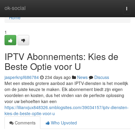
Home
ok-social
Togg
navi
Home
1
IPTV Abonnements: Kies de
Beste Optie voor U
jasperknpf686784
234 days ago
News
Discuss
Met een steeds grotere aanbod aan IPTV-diensten is het moeilijk
om de juiste keuze te maken. Elk abonnement biedt zijn eigen
voordelen en kosten, dus het vinden van de perfecte oplossing
voor uw behoeften kan een
https://lilianxjux848326.smblogsites.com/39034157/iptv-diensten-
kies-de-beste-optie-voor-u
Comments
Who Upvoted