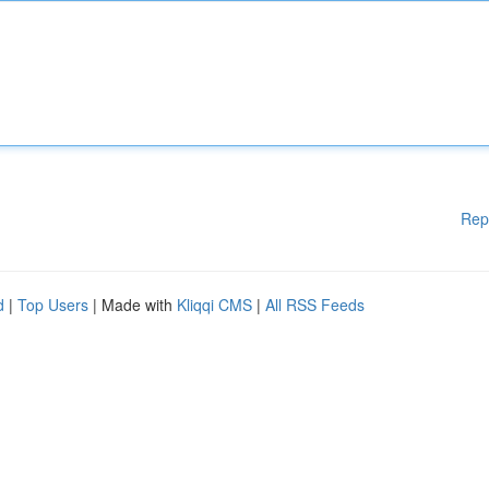
Rep
d
|
Top Users
| Made with
Kliqqi CMS
|
All RSS Feeds