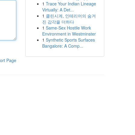
1
Trace Your Indian Lineage
Virtually: A Det...
1
클린시계, 인테리어의 숨겨
진 감각을 더하다
1
Same-Sex Hostile Work
Environment in Westminster
1
Synthetic Sports Surfaces
Bangalore: A Comp...
ort Page