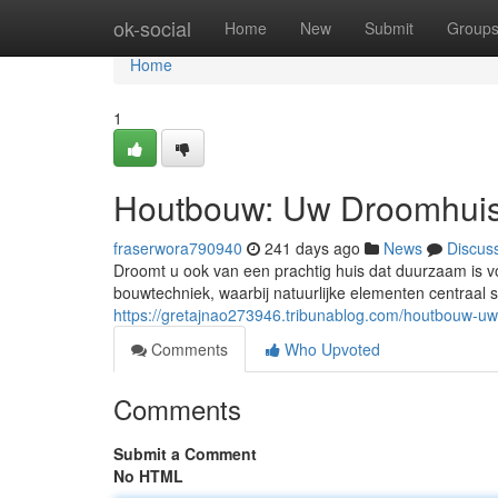
Home
ok-social
Home
New
Submit
Group
Home
1
Houtbouw: Uw Droomhuis
fraserwora790940
241 days ago
News
Discus
Droomt u ook van een prachtig huis dat duurzaam is 
bouwtechniek, waarbij natuurlijke elementen centraa
https://gretajnao273946.tribunablog.com/houtbouw-
Comments
Who Upvoted
Comments
Submit a Comment
No HTML