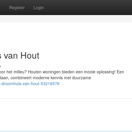
s
Register
Login
 van Hout
s
voor het milieu? Houten woningen bieden een mooie oplossing! Een
l staan, combineert moderne kennis met duurzame
uw-droomhuis-van-hout-53216576