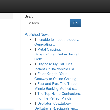
Search
Go
Published News
1
I unable to meet the query.
Generating ...
1
Metal Capping:
Safeguarding Timber through
Gene...
1
Diagnose My Car: Get
Instant Online Vehicle Dia...
1
Enter Kingph: Your
Gateway to Online Gaming
1
Fast and Fun: The Three-
Minute Banking Method o...
1
The Top Home Contractors:
Find The Perfect Match
1
Depilator Kryształowy
Delikatny z Rozciągniętym...