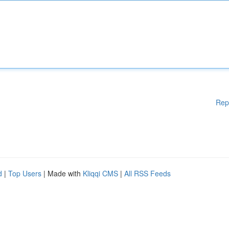
Rep
d
|
Top Users
| Made with
Kliqqi CMS
|
All RSS Feeds