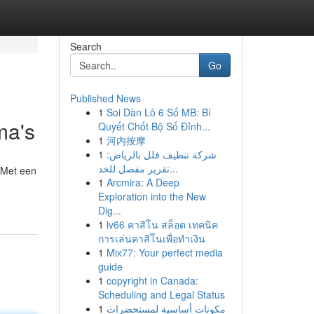
Search
Go
Published News
1
Soi Dàn Lô 6 Số MB: Bí
ma's
Quyết Chốt Bộ Số Đỉnh...
1
河内按摩
1
شركة تنظيف فلل بالرياض:
تقرير مفصل للخد...
 Met een
1
Arcmira: A Deep
Exploration into the New
Dig...
1
lv66 คาสิโน สล็อต เทคนิค
การเล่นคาสิโนเพื่อทำเงิน
1
Mix77: Your perfect media
guide
1
copyright in Canada:
Scheduling and Legal Status
1
مكونات أساسية لمستحضرات