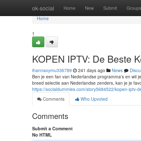
Home
ok-social
Home
New
Submit
Group
Home
1
KOPEN IPTV: De Beste K
ihannaoymu336789
241 days ago
News
Discu
Ben je een fan van Nederlandse programma's en wil je
breed selectie aan Nederlandse zenders, kan je je fav
https://socialdummies.com/story5684522/kopen-iptv-
Comments
Who Upvoted
Comments
Submit a Comment
No HTML