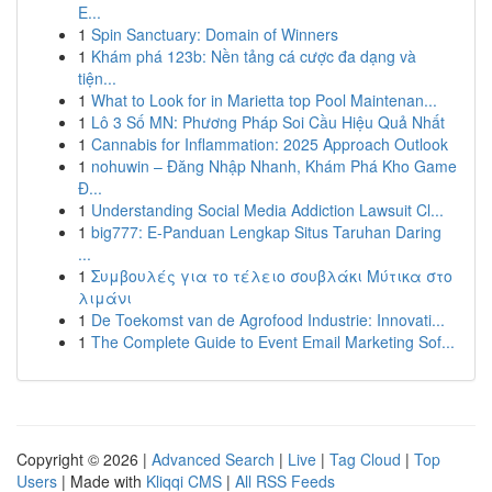
E...
1
Spin Sanctuary: Domain of Winners
1
Khám phá 123b: Nền tảng cá cược đa dạng và
tiện...
1
What to Look for in Marietta top Pool Maintenan...
1
Lô 3 Số MN: Phương Pháp Soi Cầu Hiệu Quả Nhất
1
Cannabis for Inflammation: 2025 Approach Outlook
1
nohuwin – Đăng Nhập Nhanh, Khám Phá Kho Game
Đ...
1
Understanding Social Media Addiction Lawsuit Cl...
1
big777: E-Panduan Lengkap Situs Taruhan Daring
...
1
Συμβουλές για το τέλειο σουβλάκι Μύτικα στο
λιμάνι
1
De Toekomst van de Agrofood Industrie: Innovati...
1
The Complete Guide to Event Email Marketing Sof...
Copyright © 2026 |
Advanced Search
|
Live
|
Tag Cloud
|
Top
Users
| Made with
Kliqqi CMS
|
All RSS Feeds