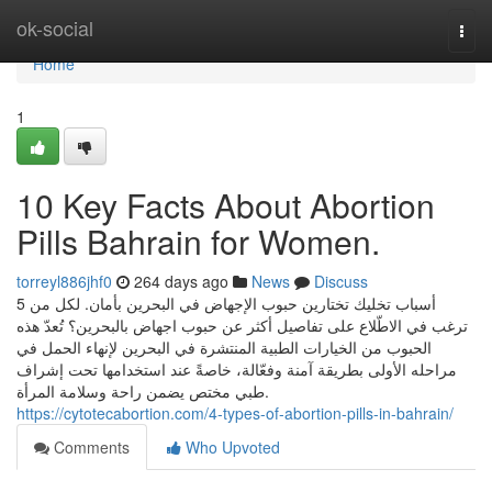
Home
ok-social
Togg
navi
Home
1
10 Key Facts About Abortion
Pills Bahrain for Women.
torreyl886jhf0
264 days ago
News
Discuss
5 أسباب تخليك تختارين حبوب الإجهاض في البحرين بأمان. لكل من
ترغب في الاطّلاع على تفاصيل أكثر عن حبوب اجهاض بالبحرين؟ تُعدّ هذه
الحبوب من الخيارات الطبية المنتشرة في البحرين لإنهاء الحمل في
مراحله الأولى بطريقة آمنة وفعّالة، خاصةً عند استخدامها تحت إشراف
طبي مختص يضمن راحة وسلامة المرأة.
https://cytotecabortion.com/4-types-of-abortion-pills-in-bahrain/
Comments
Who Upvoted