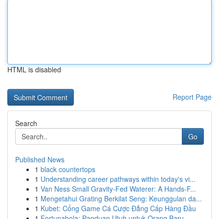
HTML is disabled
Report Page
Search
Go
Published News
1
black countertops
1
Understanding career pathways within today's vi...
1
Van Ness Small Gravity-Fed Waterer: A Hands-F...
1
Mengetahui Grating Berkilat Seng: Keunggulan da...
1
Kubet: Cổng Game Cá Cược Đẳng Cấp Hàng Đầu
1
Fortunabola: Panduan Utuh untuk Orang Baru