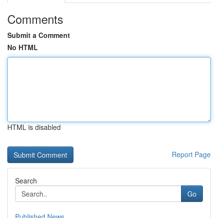
Comments
Submit a Comment
No HTML
HTML is disabled
Report Page
Search
Go
Published News