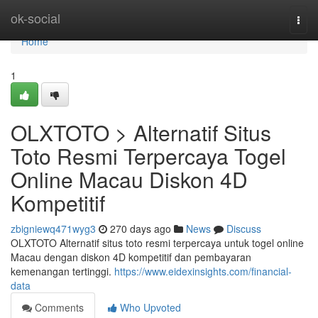
Home
ok-social
Togg
navi
Home
1
OLXTOTO > Alternatif Situs
Toto Resmi Terpercaya Togel
Online Macau Diskon 4D
Kompetitif
zbigniewq471wyg3
270 days ago
News
Discuss
OLXTOTO Alternatif situs toto resmi terpercaya untuk togel online
Macau dengan diskon 4D kompetitif dan pembayaran
kemenangan tertinggi.
https://www.eidexinsights.com/financial-
data
Comments
Who Upvoted