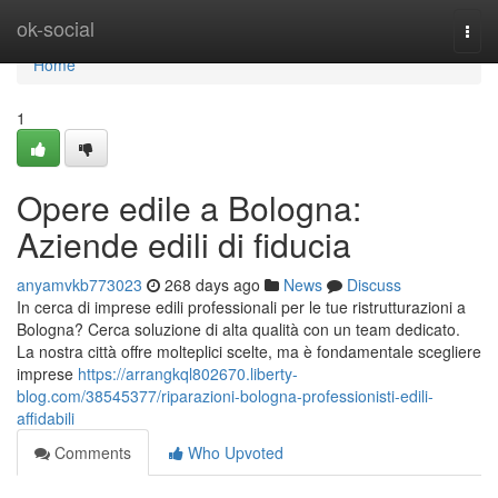
Home
ok-social
Togg
navi
Home
1
Opere edile a Bologna:
Aziende edili di fiducia
anyamvkb773023
268 days ago
News
Discuss
In cerca di imprese edili professionali per le tue ristrutturazioni a
Bologna? Cerca soluzione di alta qualità con un team dedicato.
La nostra città offre molteplici scelte, ma è fondamentale scegliere
imprese
https://arrangkql802670.liberty-
blog.com/38545377/riparazioni-bologna-professionisti-edili-
affidabili
Comments
Who Upvoted