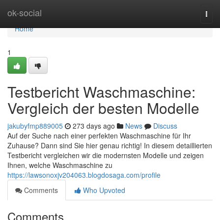
Home
ok-social
Togg
navi
Home
1
Testbericht Waschmaschine:
Vergleich der besten Modelle
jakubyfmp889005
273 days ago
News
Discuss
Auf der Suche nach einer perfekten Waschmaschine für Ihr
Zuhause? Dann sind Sie hier genau richtig! In diesem detaillierten
Testbericht vergleichen wir die modernsten Modelle und zeigen
Ihnen, welche Waschmaschine zu
https://lawsonoxjv204063.blogdosaga.com/profile
Comments
Who Upvoted
Comments