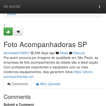
Home
ok-social
Togg
navi
Home
1
Foto Acompanhadoras SP
deniswsbt708807
298 days ago
News
Discuss
Pra quem procura por imagens de qualidade em São Paulo, as
empresas de foto acompanhantes da cidade são a ideal opção.
Com profissionais experientes e equipados com os mais
modernos equipamentos, elas garantem fotos
https://photo-
acompanhantes.net
Comments
Who Upvoted
Comments
Submit a Comment