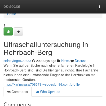
Home
ok-social
Togg
navi
Home
1
Ultraschalluntersuchung in
Rohrbach-Berg
sidneyfege420633
299 days ago
News
Discuss
Wenn Sie auf der Suche nach einer erfahrenen Kardiologie in
Rohrbach-Berg sind, sind Sie hier genau richtig. Ihre Fachärzte
bieten Ihnen eine umfassende Diagnose der Herzfunktion mit
modernsten Geräten.
https://karimcwsw708579.webdesign96.com/profile
Comments
Who Upvoted
Comments