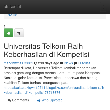
Home
ok-social
Togg
navi
Home
1
Universitas Telkom Raih
Keberhasilan di Kompetisi
marvinwfns173061
298 days ago
News
Discuss
Bertempat di kota, Universitas Telkom kembali menorehkan
prestasi gemilang dengan meraih juara umum pada Kompetisi
Nasional gelar kompetisi. Perwakilan mahasiswa dari bidang
keahlian Telkom berhasil menguasai para
https://barbaraztqw412741.blogolize.com/universitas-telkom-raih-
keberhasilan-di-kompetisi-76718676
Comments
Who Upvoted