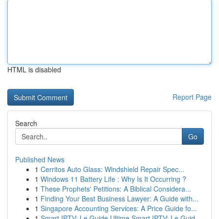
HTML is disabled
Report Page
Search
Go
Published News
1
Cerritos Auto Glass: Windshield Repair Spec...
1
Windows 11 Battery Life : Why Is It Occurring ?
1
These Prophets' Petitions: A Biblical Considera...
1
Finding Your Best Business Lawyer: A Guide with...
1
Singapore Accounting Services: A Price Guide fo...
1
Smart IPTV: Le Guide Ultime Smart IPTV: Le Guid...