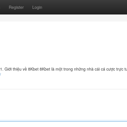
s
Register
Login
. Giới thiệu về 8Kbet 8Kbet là một trong những nhà cái cá cược trực t
/