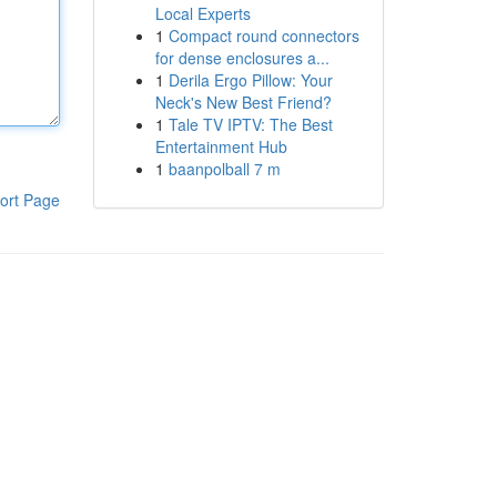
Local Experts
1
Compact round connectors
for dense enclosures a...
1
Derila Ergo Pillow: Your
Neck's New Best Friend?
1
Tale TV IPTV: The Best
Entertainment Hub
1
baanpolball 7 m
ort Page