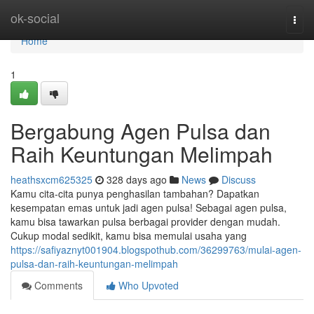
Home
ok-social
Togg
navi
Home
1
Bergabung Agen Pulsa dan
Raih Keuntungan Melimpah
heathsxcm625325
328 days ago
News
Discuss
Kamu cita-cita punya penghasilan tambahan? Dapatkan
kesempatan emas untuk jadi agen pulsa! Sebagai agen pulsa,
kamu bisa tawarkan pulsa berbagai provider dengan mudah.
Cukup modal sedikit, kamu bisa memulai usaha yang
https://safiyaznyt001904.blogspothub.com/36299763/mulai-agen-
pulsa-dan-raih-keuntungan-melimpah
Comments
Who Upvoted