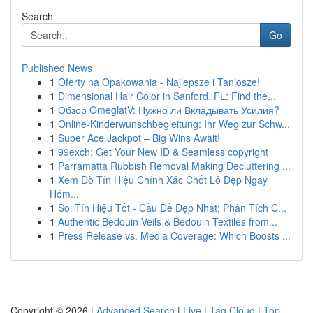
Search
Go
Published News
1
Oferty na Opakowania - Najlepsze i Taniosze!
1
Dimensional Hair Color in Sanford, FL: Find the...
1
Обзор OmeglatV: Нужно ли Вкладывать Усилия?
1
Online-Kinderwunschbegleitung: Ihr Weg zur Schw...
1
Super Ace Jackpot – Big Wins Await!
1
99exch: Get Your New ID & Seamless copyright
1
Parramatta Rubbish Removal Making Decluttering ...
1
Xem Dò Tín Hiệu Chính Xác Chốt Lô Đẹp Ngay
Hôm...
1
Soi Tín Hiệu Tốt - Cầu Đề Đẹp Nhất: Phân Tích C...
1
Authentic Bedouin Veils & Bedouin Textiles from...
1
Press Release vs. Media Coverage: Which Boosts ...
Copyright © 2026 |
Advanced Search
|
Live
|
Tag Cloud
|
Top