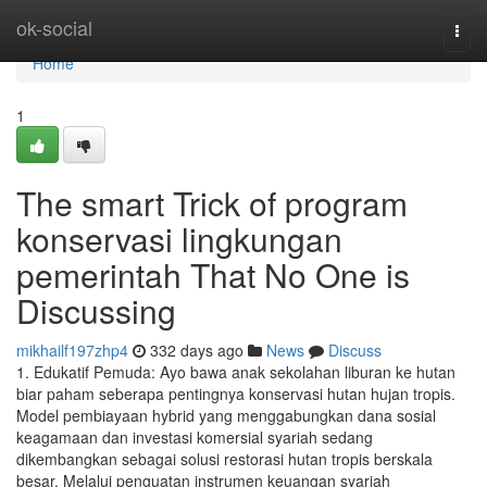
Home
ok-social
Togg
navi
Home
1
The smart Trick of program
konservasi lingkungan
pemerintah That No One is
Discussing
mikhailf197zhp4
332 days ago
News
Discuss
1. Edukatif Pemuda: Ayo bawa anak sekolahan liburan ke hutan
biar paham seberapa pentingnya konservasi hutan hujan tropis.
Model pembiayaan hybrid yang menggabungkan dana sosial
keagamaan dan investasi komersial syariah sedang
dikembangkan sebagai solusi restorasi hutan tropis berskala
besar. Melalui penguatan instrumen keuangan syariah