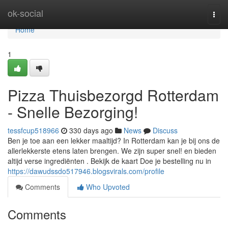
Home
ok-social
Togg
navi
Home
1
Pizza Thuisbezorgd Rotterdam
- Snelle Bezorging!
tessfcup518966
330 days ago
News
Discuss
Ben je toe aan een lekker maaltijd? In Rotterdam kan je bij ons de
allerlekkerste etens laten brengen. We zijn super snel! en bieden
altijd verse ingrediënten . Bekijk de kaart Doe je bestelling nu in
https://dawudssdo517946.blogsvirals.com/profile
Comments
Who Upvoted
Comments