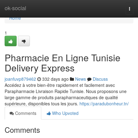
Home
ok-social
Togg
navi
Home
1
Pharmacie En Ligne Tunisie
Delivery Express
joanfuvp879462
332 days ago
News
Discuss
Accédez à votre bien-être rapidement et facilement avec
Parapharmacie Livraison Rapide Tunisie. Nous proposons une
large gamme de produits parapharmaceutiques de qualité
supérieure, disponibles tous les jours.
https://paradubonheur.tn/
Comments
Who Upvoted
Comments