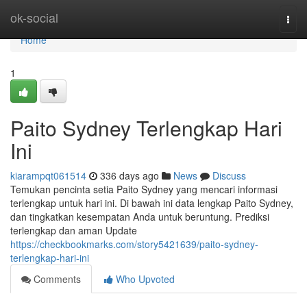
Home
ok-social
Togg
navi
Home
1
Paito Sydney Terlengkap Hari
Ini
kiarampqt061514
336 days ago
News
Discuss
Temukan pencinta setia Paito Sydney yang mencari informasi
terlengkap untuk hari ini. Di bawah ini data lengkap Paito Sydney,
dan tingkatkan kesempatan Anda untuk beruntung. Prediksi
terlengkap dan aman Update
https://checkbookmarks.com/story5421639/paito-sydney-
terlengkap-hari-ini
Comments
Who Upvoted