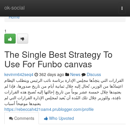
Home
ok-social
Togg
navi
Home
1
The Single Best Strategy To
Use For Funbo canvas
kevinm642seq4
362 days ago
News
Discuss
القرارات التي يتخِذُها مجلِس الإدارة برئاسة نائب الرئيس ويتطلب النِظام
اعتِمادُها من الوزير، تُحال إليه خِلال ثمانية أيام من تاريخ صدورِها، فإذا لم
يعتمِدها خِلال خمسة عشر يوماً من تاريخ إحالتها إليه تُصبح هذه القرارات
نافِذة، وللوزير خِلال تلك المُدة أن يُعيد لمجلِس الإدارة القرارات التي لم
يعتمِدها موضِحاً أسباب
https://rebeccah421oam4.prublogger.com/profile
Comments
Who Upvoted