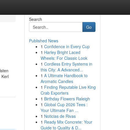
Search
Go
Published News
1
Confidence in Every Cup
1
Harley Bright Laced
Wheels: For Classic Look
1
Cordless Entry Systems in
this City: A Advanced...
lsten
1
A Ultimate Handbook to
 Kerl
Aromatic Candles
1
Finding Reputable Live King
Crab Exporters
1
Birthday Flowers Raleigh
1
Global Cup 2026 Tees :
Your Ultimate Fan ...
1
Noticias de Rivas
1
Ready Mix Concrete: Your
Guide to Quality & D...