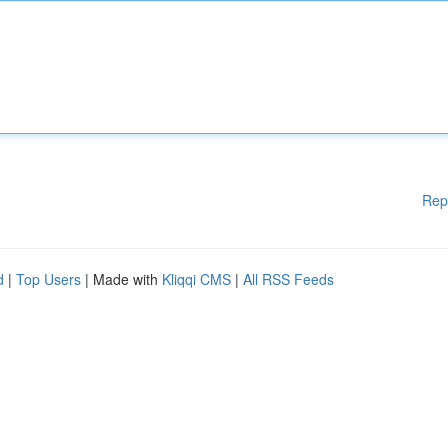
Rep
d
|
Top Users
| Made with
Kliqqi CMS
|
All RSS Feeds