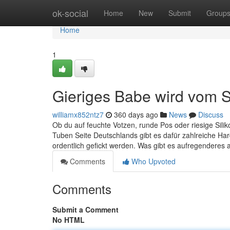
Home
ok-social
Home
New
Submit
Group
Home
1
Gieriges Babe wird vom Sti
williamx852ntz7
360 days ago
News
Discuss
Ob du auf feuchte Votzen, runde Pos oder riesige Silik
Tuben Seite Deutschlands gibt es dafür zahlreiche Har
ordentlich gefickt werden. Was gibt es aufregenderes
Comments
Who Upvoted
Comments
Submit a Comment
No HTML