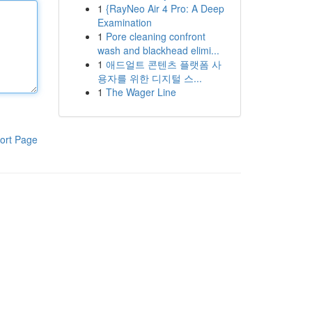
1
{RayNeo Air 4 Pro: A Deep
Examination
1
Pore cleaning confront
wash and blackhead elimi...
1
애드얼트 콘텐츠 플랫폼 사
용자를 위한 디지털 스...
1
The Wager Line
ort Page