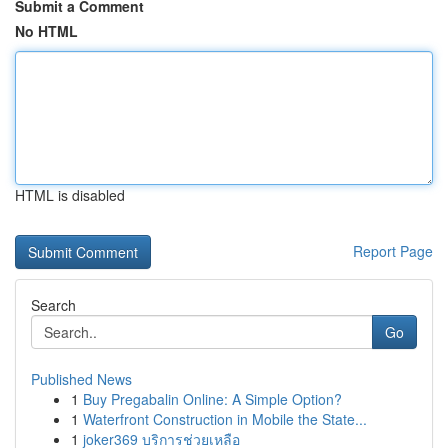
Submit a Comment
No HTML
HTML is disabled
Report Page
Search
Go
Published News
1
Buy Pregabalin Online: A Simple Option?
1
Waterfront Construction in Mobile the State...
1
joker369 บริการช่วยเหลือ