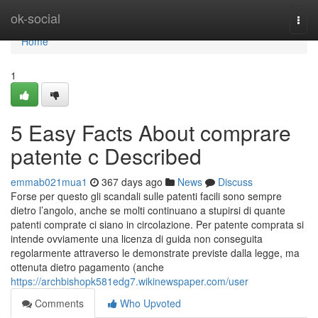
Home
ok-social
Togg
navi
Home
1
5 Easy Facts About comprare
patente c Described
emmab021mua1
367 days ago
News
Discuss
Forse per questo gli scandali sulle patenti facili sono sempre
dietro l’angolo, anche se molti continuano a stupirsi di quante
patenti comprate ci siano in circolazione. Per patente comprata si
intende ovviamente una licenza di guida non conseguita
regolarmente attraverso le demonstrate previste dalla legge, ma
ottenuta dietro pagamento (anche
https://archbishopk581edg7.wikinewspaper.com/user
Comments
Who Upvoted