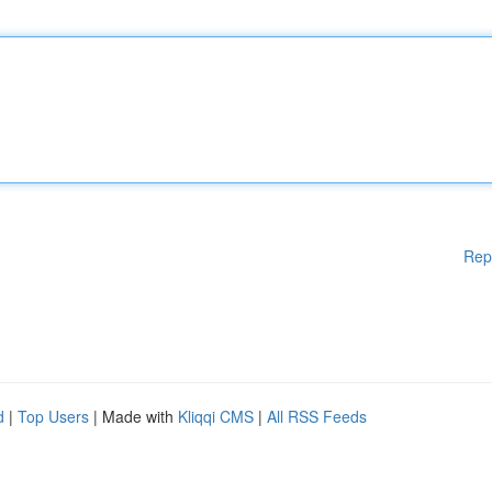
Rep
d
|
Top Users
| Made with
Kliqqi CMS
|
All RSS Feeds