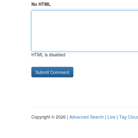
No HTML
HTML is disabled
Copyright © 2026 |
Advanced Search
|
Live
|
Tag Clou