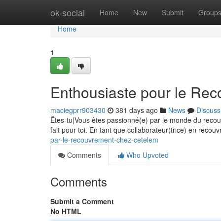
Home
ok-social
Home
New
Submit
Group
Home
1
Enthousiaste pour le Re
maciegprr903430
381 days ago
News
Discuss
Êtes-tu|Vous êtes passionné(e) par le monde du recouv
fait pour toi. En tant que collaborateur(trice) en rec
par-le-recouvrement-chez-cetelem
Comments
Who Upvoted
Comments
Submit a Comment
No HTML