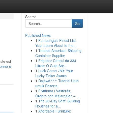
Search
Go
Published News
1
Pampanga's Finest List:
Your Learn About to the...
1
Trusted American Shipping
Container Supplier
1
Frigobar Consul da 334
ste est
Litros: O Guia Abr...
ionné-e-
1
Luck Game 789: Your
Lucky Ticket Awaits
1
Rajawd777: Tutorial Utuh
untuk Peserta
1
Flyttfirma i Västerås,
Örebro och Mälardalen – ...
1
The 90-Day Shift: Building
Routines for a...
1
Affordable Furniture: