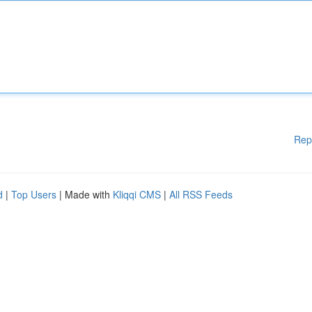
Rep
d
|
Top Users
| Made with
Kliqqi CMS
|
All RSS Feeds