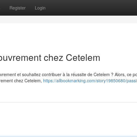
s
Register
Login
couvrement chez Cetelem
rement et souhaitez contribuer à la réussite de Cetelem ? Alors, ce po
ouvrement chez Cetelem,
https://allbookmarking.com/story19850680/pass