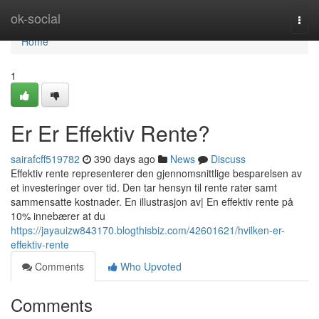
Home
ok-social
Togg
navi
Home
1
Er Er Effektiv Rente?
sairafcff519782
390 days ago
News
Discuss
Effektiv rente representerer den gjennomsnittlige besparelsen av
et investeringer over tid. Den tar hensyn til rente rater samt
sammensatte kostnader. En illustrasjon av| En effektiv rente på
10% innebærer at du
https://jayauizw843170.blogthisbiz.com/42601621/hvilken-er-
effektiv-rente
Comments
Who Upvoted
Comments