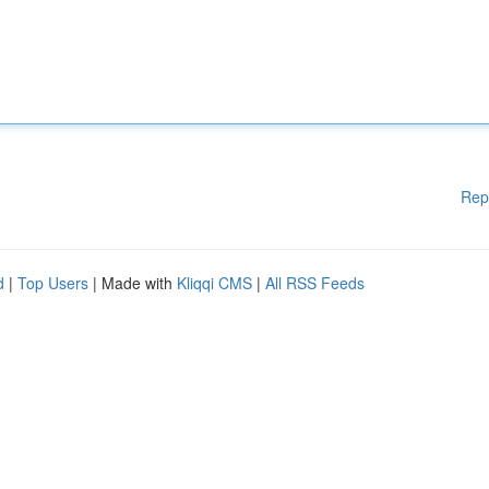
Rep
d
|
Top Users
| Made with
Kliqqi CMS
|
All RSS Feeds