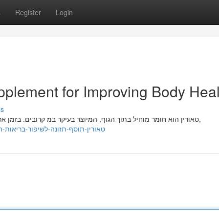
s
Register
Login
upplement for Improving Body Heal
ss
טאורין הוא חומר מוחיל בתוך הגוף, המיוצר בעיקר במ קרובים. בזמן אכילה, הטאורין מסייע בתפקוד המוח. בתקופת מחקרים רבים,
theresaztbq492933.izrablog.com/35644020/טאורין-תוסף-תזונה-לשיפור-בריאות-הגוף