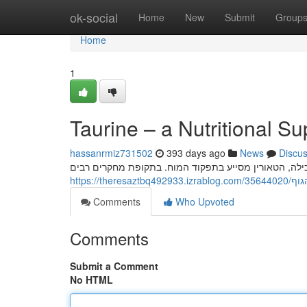
Home
ok-social
Home
New
Submit
Group
Home
1
Taurine – a Nutritional S
hassanrmiz731502
393 days ago
News
Discu
https://
Comments
Who Upvoted
Comments
Submit a Comment
No HTML