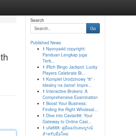
Search
Go
Published News
1
Nyonya4d copyright:
th
Panduan Lengkap juga
Terb...
1
iRich Bingo Jackpot: Lucky
Players Celebrate Bi...
1
Komplet Urodzinowy "8" -
Idealny na ósme! Impre...
1
Interactive Brokers: A
Comprehensive Examination
1
Boost Your Business:
Finding the Right Wholesal...
1
Dive into Caviar88: Your
Gateway to Online Casi...
1
ufa888: คู่มือฉบับสมบูรณ์
สำหรับมือใหม่