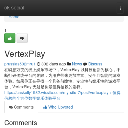
Home
ok-social
Togg
navi
Home
1
VertexPlay
prussias502mru1
392 days ago
News
Discuss
在瞬息万变的线上娱乐市场中，VertexPlay 以科技创新为核心，不
断打破传统平台的界限，为用户带来更加丰富、安全且智能的游戏
体验。如果你正在寻找一个具备前瞻性、专业性与娱乐性的游戏平
台，VertexPlay 无疑是你最值得信赖的选择。
https://caskelly1982.wixsite.com/my-site-7/post/vertexplay：值得
信赖的全方位数字娱乐体验平台
Comments
Who Upvoted
Comments