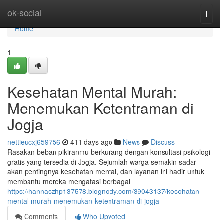
Home
ok-social
Togg
navi
Home
1
Kesehatan Mental Murah:
Menemukan Ketentraman di
Jogja
nettieucxj659756
411 days ago
News
Discuss
Rasakan beban pikiranmu berkurang dengan konsultasi psikologi
gratis yang tersedia di Jogja. Sejumlah warga semakin sadar
akan pentingnya kesehatan mental, dan layanan ini hadir untuk
membantu mereka mengatasi berbagai
https://hannaszhp137578.blognody.com/39043137/kesehatan-
mental-murah-menemukan-ketentraman-di-jogja
Comments
Who Upvoted