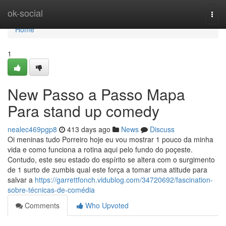
Home
ok-social
Togg
navi
Home
1
New Passo a Passo Mapa
Para stand up comedy
nealec469pgp8
413 days ago
News
Discuss
Oi meninas tudo Porreiro hoje eu vou mostrar 1 pouco da minha
vida e como funciona a rotina aqui pelo fundo do poçeste.
Contudo, este seu estado do espírito se altera com o surgimento
de 1 surto de zumbis qual este força a tomar uma atitude para
salvar a
https://garrettfonch.vidublog.com/34720692/fascination-
sobre-técnicas-de-comédia
Comments
Who Upvoted