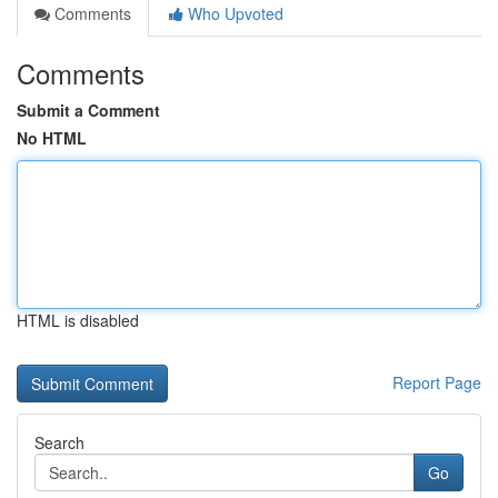
Comments
Who Upvoted
Comments
Submit a Comment
No HTML
HTML is disabled
Report Page
Search
Go