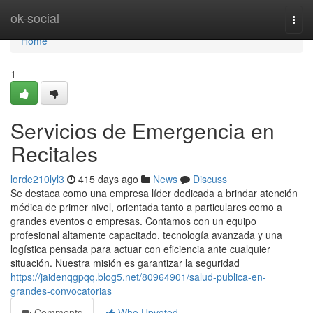
Home
ok-social
Togg
navi
Home
1
Servicios de Emergencia en
Recitales
lorde210lyl3
415 days ago
News
Discuss
Se destaca como una empresa líder dedicada a brindar atención
médica de primer nivel, orientada tanto a particulares como a
grandes eventos o empresas. Contamos con un equipo
profesional altamente capacitado, tecnología avanzada y una
logística pensada para actuar con eficiencia ante cualquier
situación. Nuestra misión es garantizar la seguridad
https://jaidenqgpqq.blog5.net/80964901/salud-publica-en-
grandes-convocatorias
Comments
Who Upvoted