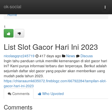
Home
ok-social
Togg
navi
Home
1
List Slot Gacor Hari Ini 2023
nicolasgqnz245719
417 days ago
News
Discuss
Ingin tahu panduan untuk memiliki kemenangan di slot gacor hari
ini? Kami punya informasi terbaru dan terpercaya. Berikut adalah
sejumlah daftar slot gacor yang populer akan memberikan uang
mudah pada tahun 2023.
https://chiaraaumk635072.fireblogz.com/66792284/tampilan-slot-
gacor-hari-ini-2023
Comments
Who Upvoted
Comments