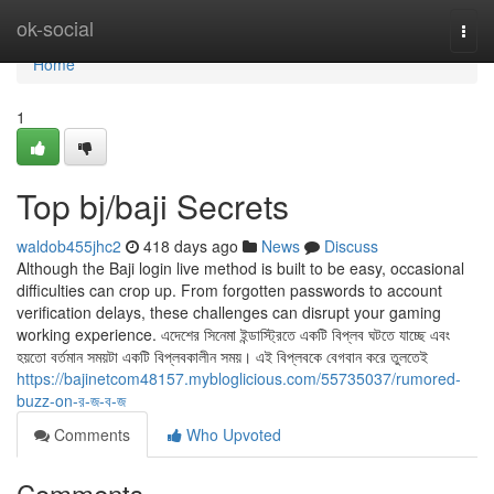
Home
ok-social
Togg
navi
Home
1
Top bj/baji Secrets
waldob455jhc2
418 days ago
News
Discuss
Although the Baji login live method is built to be easy, occasional
difficulties can crop up. From forgotten passwords to account
verification delays, these challenges can disrupt your gaming
working experience. এদেশের সিনেমা ইন্ডাস্ট্রিতে একটি বিপ্লব ঘটতে যাচ্ছে এবং
হয়তো বর্তমান সময়টা একটি বিপ্লবকালীন সময়। এই বিপ্লবকে বেগবান করে তুলতেই
https://bajinetcom48157.mybloglicious.com/55735037/rumored-
buzz-on-র-জ-ব-জ
Comments
Who Upvoted
Comments