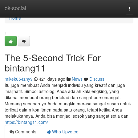
Home
ok-social
Togg
navi
Home
1
The 5-Second Trick For
bintang11
mikek654zny9
421 days ago
News
Discuss
Itu juga membuat Anda menjadi individu yang kreatif dan juga
imajinatif. Simbol astrologi Anda adalah kalajengking, yang
dikenal membuat orang bertekad dan sangat bersemangat.
Memang sebenarnya Anda mungkin merasa sangat susah untuk
terlibat dalam komitmen pada satu orang, tetapi ketika Anda
melakukannya, Anda bisa menjadi sosok yang sangat setia dan
https://bintang11.com/
Comments
Who Upvoted