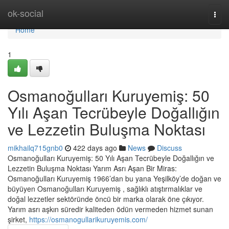
Home
ok-social
Togg
navi
Home
1
Osmanoğulları Kuruyemiş: 50
Yılı Aşan Tecrübeyle Doğallığın
ve Lezzetin Buluşma Noktası
mikhailq715gnb0
422 days ago
News
Discuss
Osmanoğulları Kuruyemiş: 50 Yılı Aşan Tecrübeyle Doğallığın ve
Lezzetin Buluşma Noktası Yarım Asrı Aşan Bir Miras:
Osmanoğulları Kuruyemiş 1966’dan bu yana Yeşilköy’de doğan ve
büyüyen Osmanoğulları Kuruyemiş , sağlıklı atıştırmalıklar ve
doğal lezzetler sektöründe öncü bir marka olarak öne çıkıyor.
Yarım asrı aşkın süredir kaliteden ödün vermeden hizmet sunan
şirket,
https://osmanogullarikuruyemis.com/