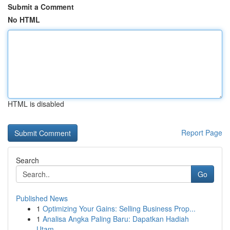
Submit a Comment
No HTML
HTML is disabled
Report Page
Search
Go
Published News
1
Optimizing Your Gains: Selling Business Prop...
1
Analisa Angka Paling Baru: Dapatkan Hadiah
Utam...