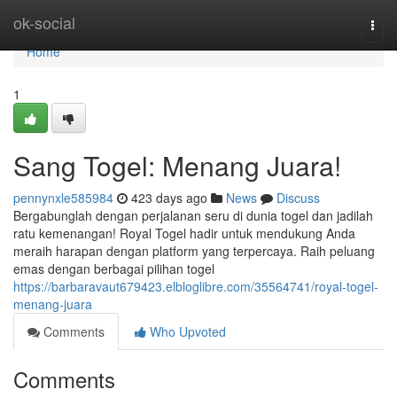
Home
ok-social
Togg
navi
Home
1
Sang Togel: Menang Juara!
pennynxle585984
423 days ago
News
Discuss
Bergabunglah dengan perjalanan seru di dunia togel dan jadilah
ratu kemenangan! Royal Togel hadir untuk mendukung Anda
meraih harapan dengan platform yang terpercaya. Raih peluang
emas dengan berbagai pilihan togel
https://barbaravaut679423.elbloglibre.com/35564741/royal-togel-
menang-juara
Comments
Who Upvoted
Comments