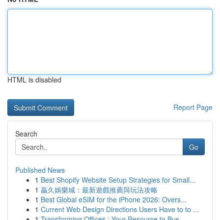
HTML is disabled
Report Page
Search
Go
Published News
1
Best Shopify Website Setup Strategies for Small...
1
贏久娛樂城：最新遊戲推薦與玩法攻略
1
Best Global eSIM for the iPhone 2026: Overs...
1
Current Web Design Directions Users Have to to ...
1
Transforming Offices : Your Resource to Bus...