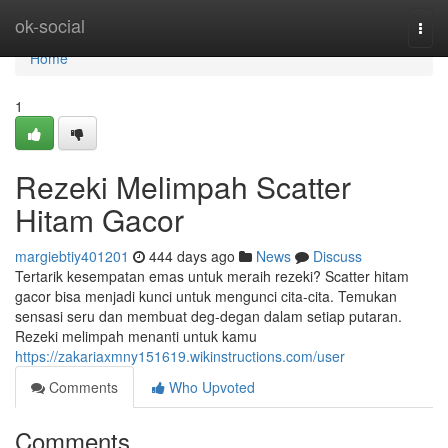
Home
ok-social
Togg
navi
Home
1
Rezeki Melimpah Scatter
Hitam Gacor
margiebtiy401201
444 days ago
News
Discuss
Tertarik kesempatan emas untuk meraih rezeki? Scatter hitam
gacor bisa menjadi kunci untuk mengunci cita-cita. Temukan
sensasi seru dan membuat deg-degan dalam setiap putaran.
Rezeki melimpah menanti untuk kamu
https://zakariaxmny151619.wikinstructions.com/user
Comments
Who Upvoted
Comments