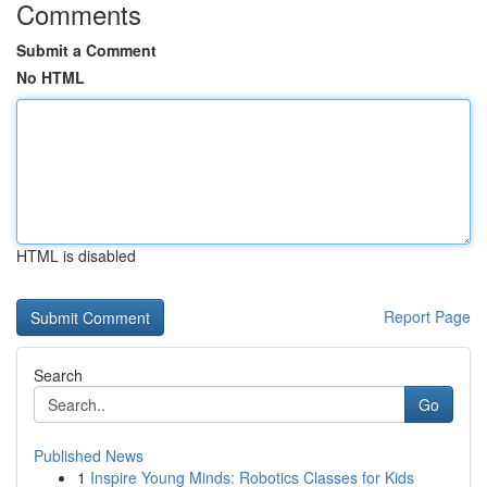
Comments
Submit a Comment
No HTML
HTML is disabled
Report Page
Search
Go
Published News
1
Inspire Young Minds: Robotics Classes for Kids