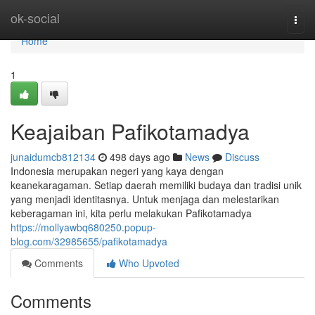
Home
ok-social
Togg
navi
Home
1
Keajaiban Pafikotamadya
junaidumcb812134
498 days ago
News
Discuss
Indonesia merupakan negeri yang kaya dengan
keanekaragaman. Setiap daerah memiliki budaya dan tradisi unik
yang menjadi identitasnya. Untuk menjaga dan melestarikan
keberagaman ini, kita perlu melakukan Pafikotamadya
https://mollyawbq680250.popup-
blog.com/32985655/pafikotamadya
Comments
Who Upvoted
Comments