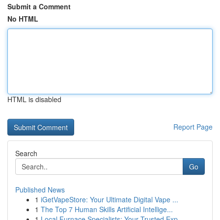
Submit a Comment
No HTML
HTML is disabled
Report Page
Search
Go
Published News
1
iGetVapeStore: Your Ultimate Digital Vape ...
1
The Top 7 Human Skills Artificial Intellige...
1
Local Furnace Specialists: Your Trusted Exp...