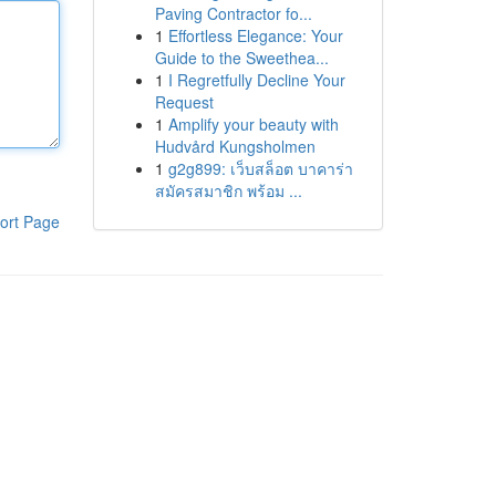
Paving Contractor fo...
1
Effortless Elegance: Your
Guide to the Sweethea...
1
I Regretfully Decline Your
Request
1
Amplify your beauty with
Hudvård Kungsholmen
1
g2g899: เว็บสล็อต บาคาร่า
สมัครสมาชิก พร้อม ...
ort Page