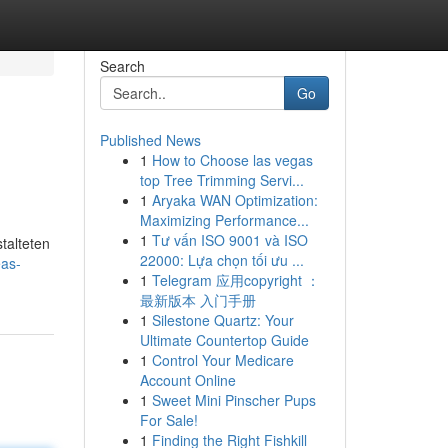
Search
Go
Published News
1
How to Choose las vegas
top Tree Trimming Servi...
1
Aryaka WAN Optimization:
Maximizing Performance...
1
Tư vấn ISO 9001 và ISO
talteten
22000: Lựa chọn tối ưu ...
eas-
1
Telegram 应用copyright ：
最新版本 入门手册
1
Silestone Quartz: Your
Ultimate Countertop Guide
1
Control Your Medicare
Account Online
1
Sweet Mini Pinscher Pups
For Sale!
1
Finding the Right Fishkill