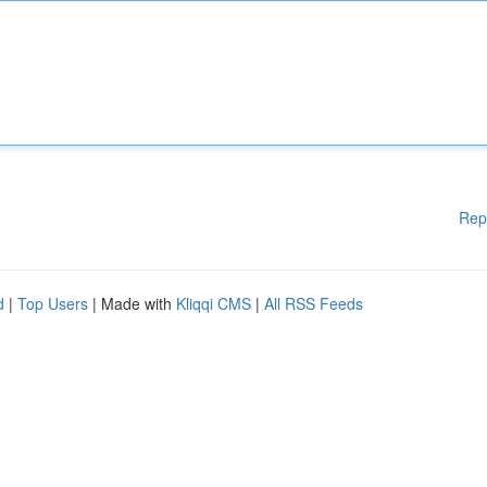
Rep
d
|
Top Users
| Made with
Kliqqi CMS
|
All RSS Feeds