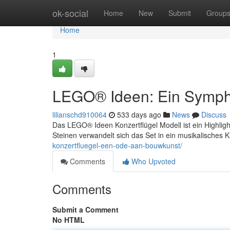
Home
ok-social
Home
New
Submit
Group
Home
1
LEGO® Ideen: Ein Symph
lilianschd910064
533 days ago
News
Discuss
Das LEGO® Ideen Konzertflügel Modell ist ein Highlight
Steinen verwandelt sich das Set in ein musikalisches 
konzertfluegel-een-ode-aan-bouwkunst/
Comments
Who Upvoted
Comments
Submit a Comment
No HTML