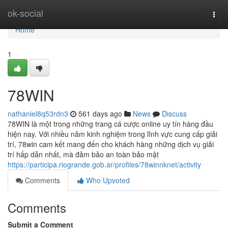
Home
ok-social
Togg
navi
Home
1
78WIN
nathaniel8q53rdn3
561 days ago
News
Discuss
78WIN là một trong những trang cá cược online uy tín hàng đầu
hiện nay. Với nhiều năm kinh nghiệm trong lĩnh vực cung cấp giải
trí, 78win cam kết mang đến cho khách hàng những dịch vụ giải
trí hấp dẫn nhất, mà đảm bảo an toàn bảo mật
https://participa.riogrande.gob.ar/profiles/78winnknet/activity
Comments
Who Upvoted
Comments
Submit a Comment