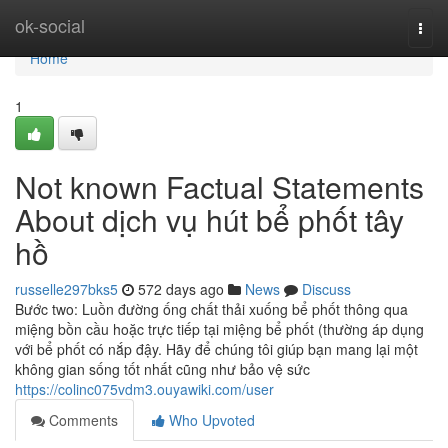
Home
ok-social
Togg
navi
Home
1
Not known Factual Statements
About dịch vụ hút bể phốt tây
hồ
russelle297bks5
572 days ago
News
Discuss
Bước two: Luồn đường ống chất thải xuống bể phốt thông qua
miệng bồn cầu hoặc trực tiếp tại miệng bể phốt (thường áp dụng
với bể phốt có nắp đậy. Hãy để chúng tôi giúp bạn mang lại một
không gian sống tốt nhất cũng như bảo vệ sức
https://colinc075vdm3.ouyawiki.com/user
Comments
Who Upvoted