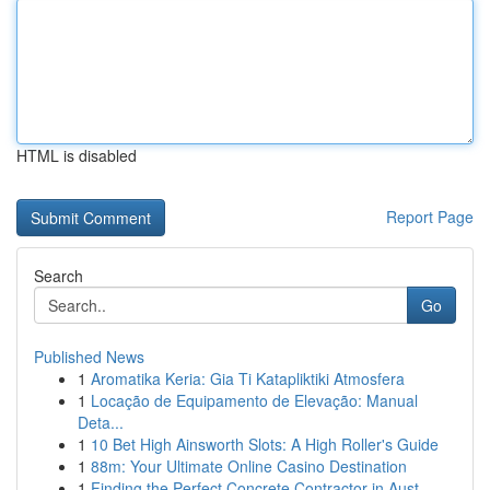
HTML is disabled
Report Page
Search
Go
Published News
1
Aromatika Keria: Gia Ti Katapliktiki Atmosfera
1
Locação de Equipamento de Elevação: Manual
Deta...
1
10 Bet High Ainsworth Slots: A High Roller's Guide
1
88m: Your Ultimate Online Casino Destination
1
Finding the Perfect Concrete Contractor in Aust...