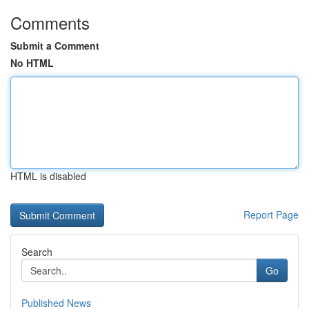
Comments
Submit a Comment
No HTML
HTML is disabled
Report Page
Search
Go
Published News