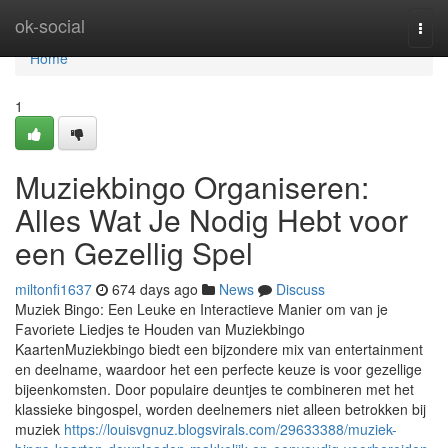
Home
ok-social
Togg
navi
Home
1
Muziekbingo Organiseren:
Alles Wat Je Nodig Hebt voor
een Gezellig Spel
miltonfi1637
674 days ago
News
Discuss
Muziek Bingo: Een Leuke en Interactieve Manier om van je
Favoriete Liedjes te Houden van Muziekbingo
KaartenMuziekbingo biedt een bijzondere mix van entertainment
en deelname, waardoor het een perfecte keuze is voor gezellige
bijeenkomsten. Door populaire deuntjes te combineren met het
klassieke bingospel, worden deelnemers niet alleen betrokken bij
muziek
https://louisvgnuz.blogsvirals.com/29633388/muziek-